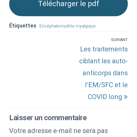
Télécharger le pdf
Étiquettes
Encéphalomyélite myalgique
Navigation
SUIVANT
Art
Les traitements
de
sui
l’article
ciblant les auto-
anticorps dans
l’EM/SFC et le
COVID long
Laisser un commentaire
Votre adresse e-mail ne sera pas