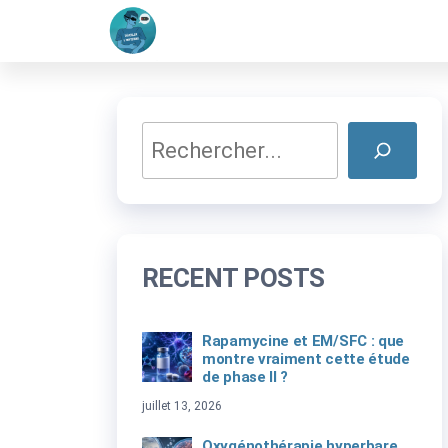
Dévoiler
Comprendre
Passer
l'encéphalomyélite
l'invisible
ce
myalgique à
travers la science
contenu
et l'art
Rechercher
RECENT POSTS
Rapamycine et EM/SFC : que
montre vraiment cette étude
de phase II ?
juillet 13, 2026
Oxygénothérapie hyperbare