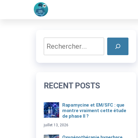
Dévoiler
Comprendre
Passer
l'encéphalomyélite
l'invisible
ce
myalgique à
travers la science
contenu
et l'art
Rechercher
RECENT POSTS
Rapamycine et EM/SFC : que
montre vraiment cette étude
de phase II ?
juillet 13, 2026
Oxygénothérapie hyperbare