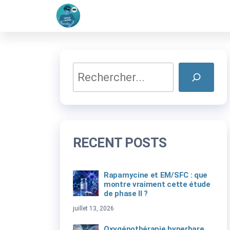
Dévoiler
Comprendre
Passer
l'encéphalomyélite
l'invisible
ce
myalgique à
travers la science
contenu
et l'art
Rechercher
RECENT POSTS
Rapamycine et EM/SFC : que
montre vraiment cette étude
de phase II ?
juillet 13, 2026
Oxygénothérapie hyperbare