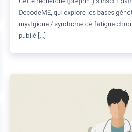
Cette recherche (préprint) s’inscrit dan
DecodeME, qui explore les bases génét
myalgique / syndrome de fatigue chron
publié […]